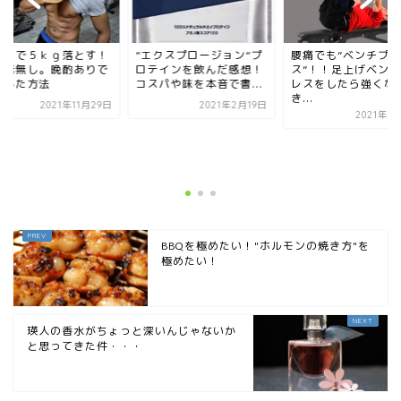
腰痛でも”ベンチプレ
１か月で５ｋｇ落
ス”！！足上げベンチプ
有酸素無し。晩酌
レスをしたら強くなって
落とした方法
き...
2021年
2021年8月19日
”エクスプロージョン”プ
ロテインを飲んだ感想！
コスパや味を本音で書...
2021年2月19日
BBQを極めたい！"ホルモンの焼き方"を
極めたい！
瑛人の香水がちょっと深いんじゃないか
と思ってきた件・・・