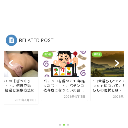
RELATED POST
言
独り言
独り言
チンコを辞めて10年経
”田舎暮らし”Ｙｏｕｔｕ
た今・・・。パチンコ
ｂｅｒについて。田舎暮
存症になっていた話...
らしの現状とは・・・...
2021年4月13日
2021年2月13日
はじめての【ぎっく
腰】・・・。何日で
る！？経過と治療方
つい...
2021年1