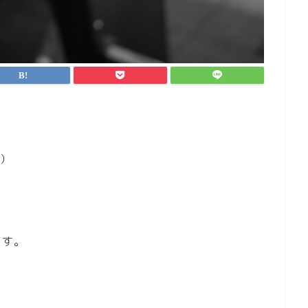
r
）
ます。