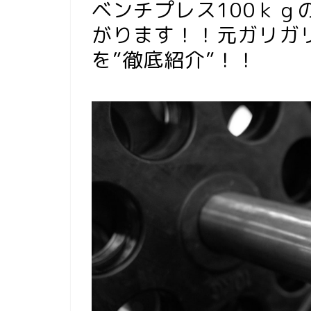
ベンチプレス100ｋｇ
がります！！元ガリガ
を”徹底紹介”！！