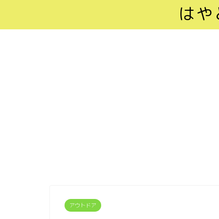
はや
アウトドア