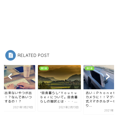
RELATED POST
言
独り言
独り言
田舎暮らし”Ｙｏｕｔｕ
古いｉＰｈｏｎｅを車載
ｅｒについて。田舎暮
カメラに！！マグネット
しの現状とは・・・...
式スマホホルダーを取
り...
2021年2月13日
2021年7月21日
仕事が出来ないやつ
世する！？なんであ