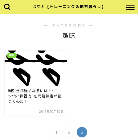
はやと【トレーニング＆地方暮らし】
― CATEGORY ―
趣味
趣味
綱引きが強くなるには！”コ
ツ”や”練習方”を元競技者が語
ってみた！
2019年10月30日
1
2
3